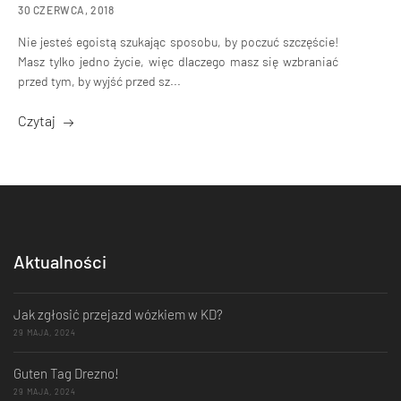
30 CZERWCA, 2018
Nie jesteś egoistą szukając sposobu, by poczuć szczęście!
Masz tylko jedno życie, więc dlaczego masz się wzbraniać
przed tym, by wyjść przed sz...
Czytaj
Aktualności
Jak zgłosić przejazd wózkiem w KD?
29 MAJA, 2024
Guten Tag Drezno!
29 MAJA, 2024