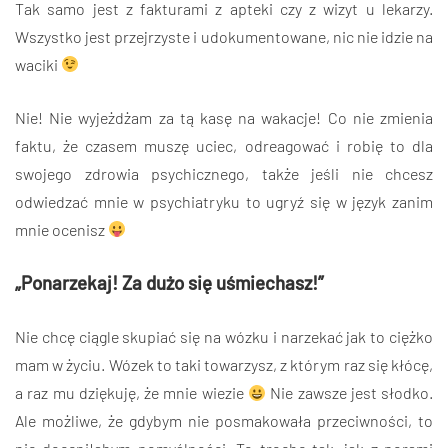
Tak samo jest z fakturami z apteki czy z wizyt u lekarzy.
Wszystko jest przejrzyste i udokumentowane, nic nie idzie na
waciki
Nie! Nie wyjeżdżam za tą kasę na wakacje! Co nie zmienia
faktu, że czasem muszę uciec, odreagować i robię to dla
swojego zdrowia psychicznego, także jeśli nie chcesz
odwiedzać mnie w psychiatryku to ugryź się w język zanim
mnie ocenisz
„Ponarzekaj! Za dużo się uśmiechasz!”
Nie chcę ciągle skupiać się na wózku i narzekać jak to ciężko
mam w życiu. Wózek to taki towarzysz, z którym raz się kłócę,
a raz mu dziękuję, że mnie wiezie
Nie zawsze jest słodko.
Ale możliwe, że gdybym nie posmakowała przeciwności, to