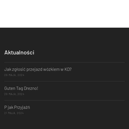
Aktualności
Jak zgłosić przejazd wózkiem w KD?
29 MAJA, 2024
Guten Tag Drezno!
29 MAJA, 2024
P jak Przyjaźń
21 MAJA, 2024