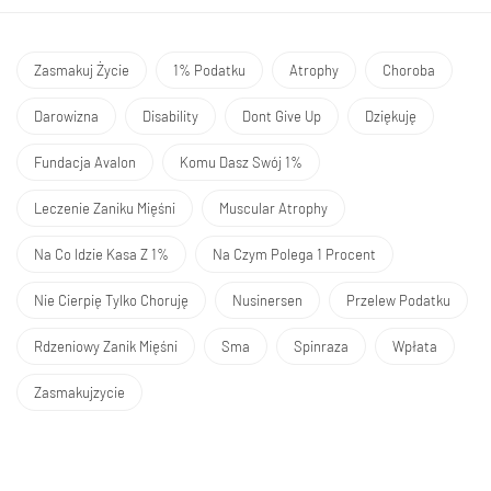
Zasmakuj Życie
1% Podatku
Atrophy
Choroba
Darowizna
Disability
Dont Give Up
Dziękuję
Fundacja Avalon
Komu Dasz Swój 1%
Leczenie Zaniku Mięśni
Muscular Atrophy
Na Co Idzie Kasa Z 1%
Na Czym Polega 1 Procent
Nie Cierpię Tylko Choruję
Nusinersen
Przelew Podatku
Rdzeniowy Zanik Mięśni
Sma
Spinraza
Wpłata
Zasmakujzycie