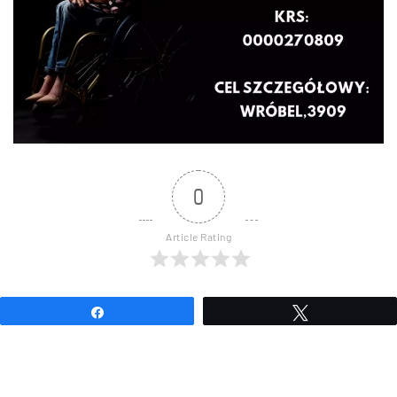
0
Article Rating
Udostępnij
Tweetuj