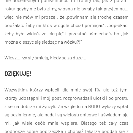
nie doceniłabym pomyślności. To trochę tak, jak z porami
roku: gdyby nie było zimy, wiosna nie byłaby tak przyjemna…
więc nie mów mi proszę , że „powinnam się trochę czasem
poużalać, żeby mi ktoś w ogóle chciał pomagać”, „popłakać,
żeby było widać, że cierpię” i przestać uśmiechać, bo „jak
można cieszyć się siedząc na wózku?!”
Wiesz… łzy się śmieją, kiedy są za duże….
DZIĘKUJĘ!
Wszystkim, którzy wpłacili dla mnie swój 1%, ale też tym,
którzy udostępnili mój post, rozprowadzali ulotki i po prostu
z serca dobrze mi życzyli. Ze względu na RODO wykazy wpłat
są bezimiennie, ale nadal są wielostronicowe i uświadamiają
mi, jak wiele osób mnie wspiera. Dlatego też cały czas
podnoszę sobie poprzeczkę i chociaż lekarze poddali się z