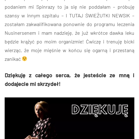
podaniem mi Spinrazy to ja się nie poddałam – próbuję
szansy w innym szpitalu – I TUTAJ ŚWIEŻUTKI NEWSIK –
zostałam zakwalifikowana ponownie do programu leczenia
Nusinersenem i mam nadzieję, że już wkrótce dawka leku
będzie krążyć po moim organizmie! Ćwiczę i trenuję bicki
wierząc, że moje mięśnie w końcu się ogarną i przestaną
zanikać
Dziękuję
z całego serca, że jesteście ze mną i
dodajecie mi skrzydeł!