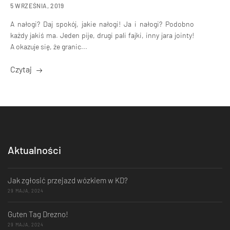
5 WRZEŚNIA, 2019
A nałogi? Daj spokój, jakie nałogi! Ja i nałogi? Podobno
każdy jakiś ma. Jeden pije, drugi pali fajki, inny jara jointy!
A okazuje się, że granic...
Czytaj
Aktualności
Jak zgłosić przejazd wózkiem w KD?
29 MAJA, 2024
Guten Tag Drezno!
29 MAJA, 2024