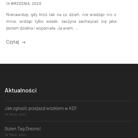
14 WRZEŚNIA, 2020
Nienawidzę, gdy ktoś tak na co dzień, nie wiedząc nic o
mnie, widząc tylko wózek, zaczyna zachwycać się jaka
jestem dzielna i wspaniała. Ja wiem, ...
Czytaj
Aktualności
Jak zgłosić przejazd wózkiem w KD?
29 MAJA, 2024
Guten Tag Drezno!
29 MAJA, 2024