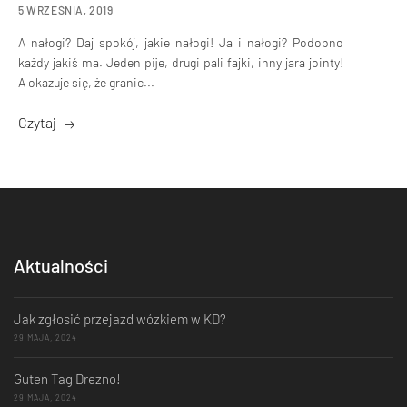
5 WRZEŚNIA, 2019
A nałogi? Daj spokój, jakie nałogi! Ja i nałogi? Podobno
każdy jakiś ma. Jeden pije, drugi pali fajki, inny jara jointy!
A okazuje się, że granic...
Czytaj
Aktualności
Jak zgłosić przejazd wózkiem w KD?
29 MAJA, 2024
Guten Tag Drezno!
29 MAJA, 2024