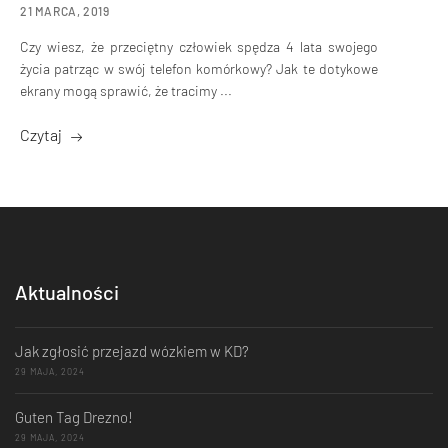
21 MARCA, 2019
Czy wiesz, że przeciętny człowiek spędza 4 lata swojego
życia patrząc w swój telefon komórkowy? Jak te dotykowe
ekrany mogą sprawić, że tracimy ...
Czytaj
Aktualności
Jak zgłosić przejazd wózkiem w KD?
29 MAJA, 2024
Guten Tag Drezno!
29 MAJA, 2024