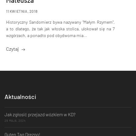
Mateusza
11 KWIETNIA, 2018
Historyczny Sandomierz bywa nazywany "Małym Rzymem",
a to dlatego, że tak jak włoska stolica, ulokował się na 7
wzgórzach, a ponadto pod obydwoma mia...
Czytaj
Aktualności
Jak zgłosić przejazd wózkiem w KD?
29 MAJA, 2024
Guten Tag Drezno!