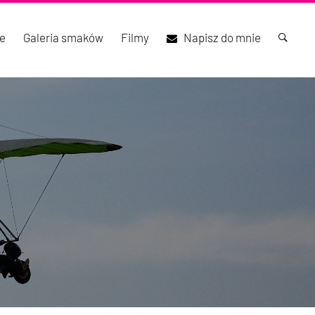
e
Galeria smaków
Filmy
Napisz do mnie