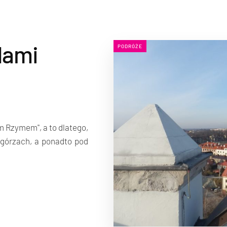
dami
PODRÓŻE
 Rzymem", a to dlatego,
wzgórzach, a ponadto pod