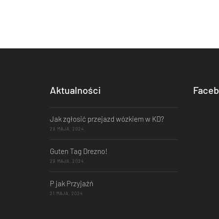
Aktualności
Faceb
Jak zgłosić przejazd wózkiem w KD?
29 MAJA, 2024
Guten Tag Drezno!
29 MAJA, 2024
P jak Przyjaźń
21 MAJA, 2024