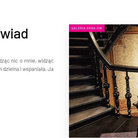
ywiad
GALERIA SMAK-ÓW
dząc nic o mnie, widząc
 dzielna i wspaniała. Ja