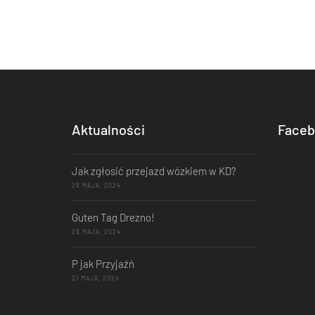
Aktualności
Faceb
Jak zgłosić przejazd wózkiem w KD?
29 MAJA, 2024
Guten Tag Drezno!
29 MAJA, 2024
P jak Przyjaźń
21 MAJA, 2024