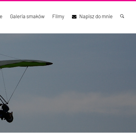
e
Galeria smaków
Filmy
Napisz do mnie