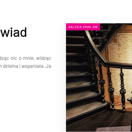
ywiad
GALERIA SMAK-ÓW
dząc nic o mnie, widząc
 dzielna i wspaniała. Ja