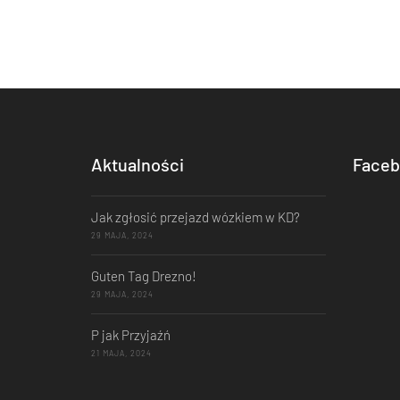
Aktualności
Faceb
Jak zgłosić przejazd wózkiem w KD?
29 MAJA, 2024
Guten Tag Drezno!
29 MAJA, 2024
P jak Przyjaźń
21 MAJA, 2024