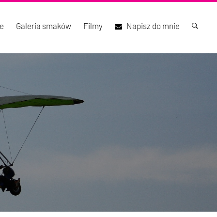
e
Galeria smaków
Filmy
Napisz do mnie