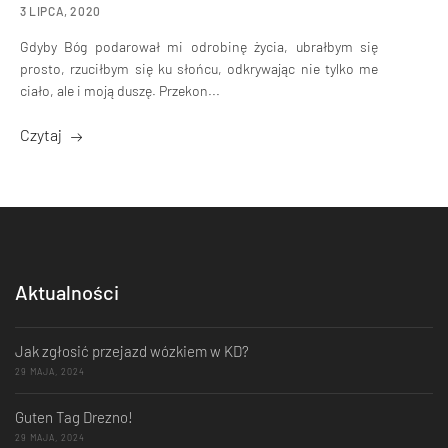
3 LIPCA, 2020
Gdyby Bóg podarował mi odrobinę życia, ubrałbym się
prosto, rzuciłbym się ku słońcu, odkrywając nie tylko me
ciało, ale i moją duszę. Przekon...
Czytaj
Aktualności
Jak zgłosić przejazd wózkiem w KD?
29 MAJA, 2024
Guten Tag Drezno!
29 MAJA, 2024