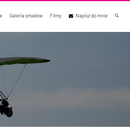
e
Galeria smaków
Filmy
Napisz do mnie