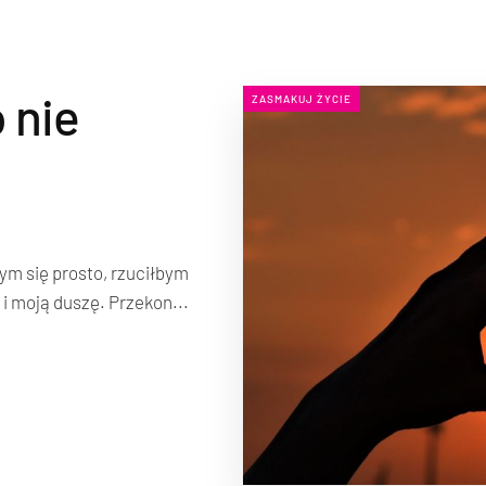
o nie
ZASMAKUJ ŻYCIE
ym się prosto, rzuciłbym
e i moją duszę. Przekon...