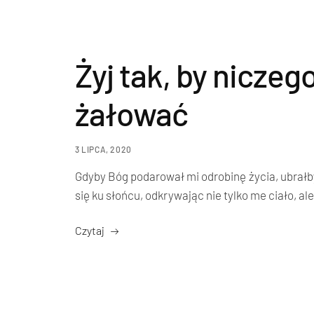
Żyj tak, by niczeg
żałować
3 LIPCA, 2020
Gdyby Bóg podarował mi odrobinę życia, ubrałb
się ku słońcu, odkrywając nie tylko me ciało, al
Czytaj