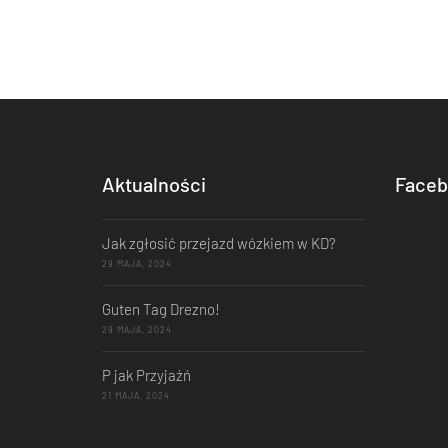
Aktualności
Faceb
Jak zgłosić przejazd wózkiem w KD?
29 MAJA, 2024
Guten Tag Drezno!
29 MAJA, 2024
P jak Przyjaźń
21 MAJA, 2024