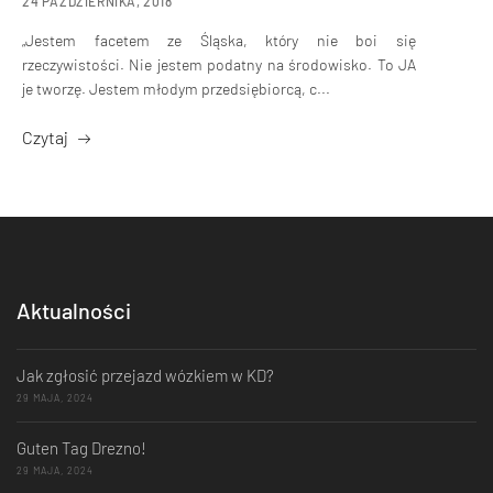
24 PAŹDZIERNIKA, 2018
„Jestem facetem ze Śląska, który nie boi się
rzeczywistości. Nie jestem podatny na środowisko. To JA
je tworzę. Jestem młodym przedsiębiorcą, c...
Czytaj
Aktualności
Jak zgłosić przejazd wózkiem w KD?
29 MAJA, 2024
Guten Tag Drezno!
29 MAJA, 2024