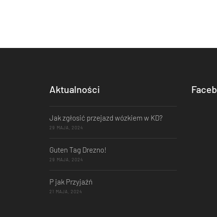
Aktualności
Faceb
Jak zgłosić przejazd wózkiem w KD?
29 MAJA, 2024
Guten Tag Drezno!
29 MAJA, 2024
P jak Przyjaźń
21 MAJA, 2024