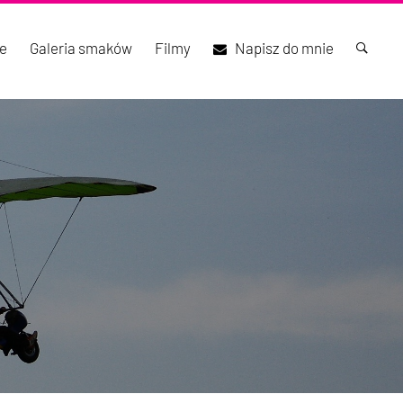
e
Galeria smaków
Filmy
Napisz do mnie