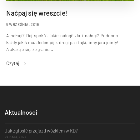
Naćpaj się wreszcie!
5 WRZEŚNIA, 2019
A nałogi? Daj spokój, jakie nałogi! Ja i nałogi? Podobno
każdy jakiś ma. Jeden pije, drugi pali fajki, inny jara jointy!
A okazuje się, że granic...
Czytaj
Aktualności
Jak zgłosić przejazd wózkiem w KD?
29 MAJA, 2024