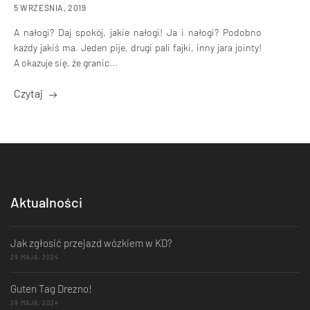
5 WRZEŚNIA, 2019
A nałogi? Daj spokój, jakie nałogi! Ja i nałogi? Podobno
każdy jakiś ma. Jeden pije, drugi pali fajki, inny jara jointy!
A okazuje się, że granic...
Czytaj
Aktualności
Jak zgłosić przejazd wózkiem w KD?
29 MAJA, 2024
Guten Tag Drezno!
29 MAJA, 2024