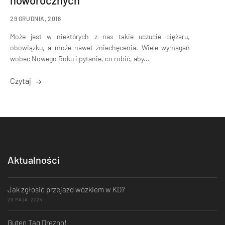
noworocznych
29 GRUDNIA, 2018
Może jest w niektórych z nas takie uczucie ciężaru,
obowiązku, a może nawet zniechęcenia. Wiele wymagań
wobec Nowego Roku i pytanie, co robić, aby...
Czytaj
Aktualności
Jak zgłosić przejazd wózkiem w KD?
29 MAJA, 2024
Guten Tag Drezno!