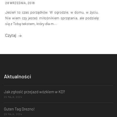
28 WRZEŚNIA, 2018
Jesień to czas porządków. W ogrodzie, w domu, w życiu.
Nie wiem czy jesteś miłośnikiem sprzątania, ale podzielę
się z Tobą tekstem, który dla m...
Czytaj
Aktualności
Jak zgłosić przejazd wózkiem w KD?
29 MAJA, 2024
Guten Tag Drezno!
29 MAJA, 2024