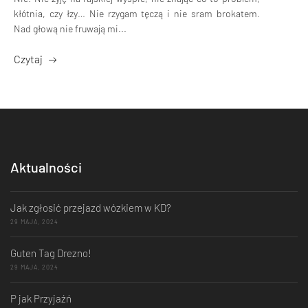
kłótnia, czy łzy… Nie rzygam tęczą i nie sram brokatem.
Nad głową nie fruwają mi...
Czytaj
Aktualności
Jak zgłosić przejazd wózkiem w KD?
29 MAJA, 2024
Guten Tag Drezno!
29 MAJA, 2024
P jak Przyjaźń