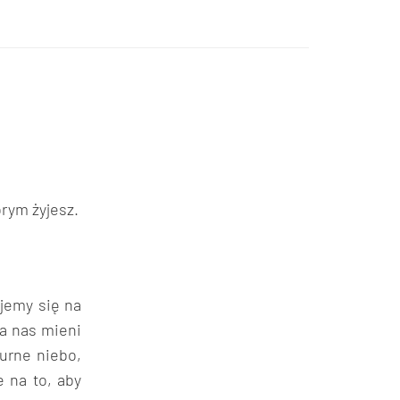
órym żyjesz.
jemy się na
ła nas mieni
urne niebo,
 na to, aby