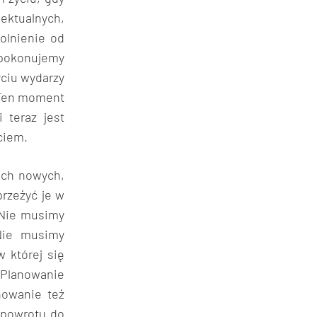
ktualnych,
olnienie od
y pokonujemy
yciu wydarzy
? Ten moment
 teraz jest
ciem.
ech nowych,
rzeżyć je w
 Nie musimy
Nie musimy
w której się
 Planowanie
nowanie też
 powrotu do