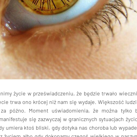
nimy życie w przeświadczeniu, że będzie trwało wiecznie
cie trwa ono krócej niż nam się wydaje. Większość ludz
 za późno. Moment uświadomienia, że można tylko b
manifestuje się zazwyczaj w granicznych sytuacjach życi
Gdy umiera ktoś bliski, gdy dotyka nas choroba lub wypad
z życiem albo gdy dokonamy czegoś wielkiego w naszym