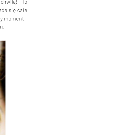
 chwilą! To
ada się całe
żdy moment –
u.