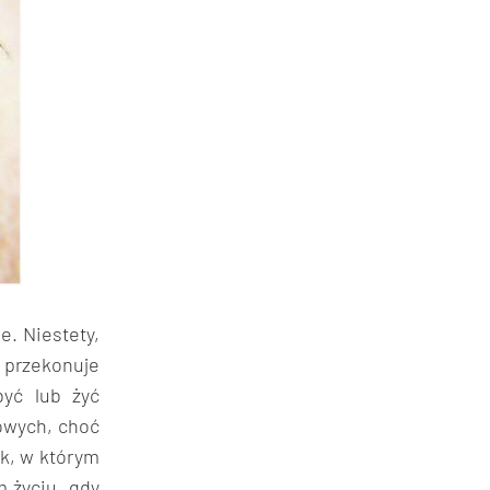
. Niestety,
i przekonuje
yć lub żyć
owych, choć
ek, w którym
 życiu, gdy