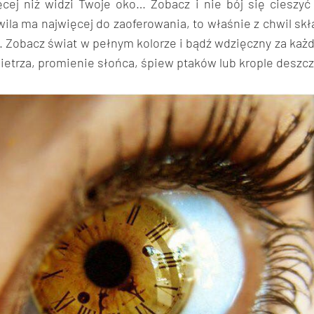
ęcej niż widzi Twoje oko… Zobacz i nie bój się cieszyć
ila ma najwięcej do zaoferowania, to właśnie z chwil skł
. Zobacz świat w pełnym kolorze i bądź wdzięczny za ka
etrza, promienie słońca, śpiew ptaków lub krople deszcz