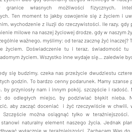
y granice własnych możliwości fizycznych, intele
ych. Ten moment to jakby oswojenie się z życiem i uw
nim, wychodzenie z iluzji do rzeczywistości. Ile razy, gd
ienie milowe na naszej życiowej drodze, gdy w naszym ż
zególnie ważnego, myślimy: od teraz zacznę żyć inaczej
ie życiem. Doświadczenie tu i teraz, świadomość tu i
iadomym życiem. Wszystko inne wydaje się… zaledwie by
iedy się budzimy, czeka nas przeżycie dwudziestu czter
tych godzin. To bardzo cenny podarunek. Mamy szanse p
b, by przyniosły nam i innym pokój, szczęście i radość.
ć do odległych miejsc, by podziwiać błękit nieba. 
cić, aby zacząć doceniać i żyć rzeczywiście w chwili, 
. Szczęście można osiągnąć tylko w teraźniejszości.
i stanowi naturalny element naszego życia. Jednak pla
dbywać wyłącznie w teraźniejszości. Zachęcam Was do