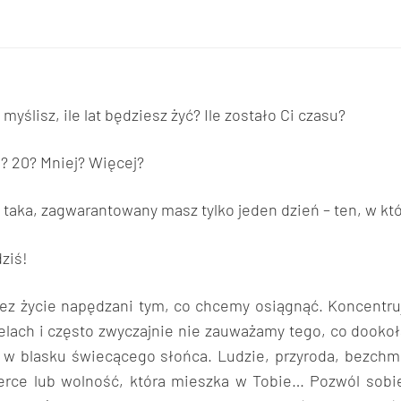
 myślisz, ile lat będziesz żyć? Ile zostało Ci czasu?
? 20? Mniej? Więcej?
 taka, zagwarantowany masz tylko jeden dzień – ten, w kt
dziś!
zez życie napędzani tym, co chcemy osiągnąć. Koncentru
elach i często zwyczajnie nie zauważamy tego, co dooko
e w blasku świecącego słońca. Ludzie, przyroda, bezchm
erce lub wolność, która mieszka w Tobie… Pozwól sobie