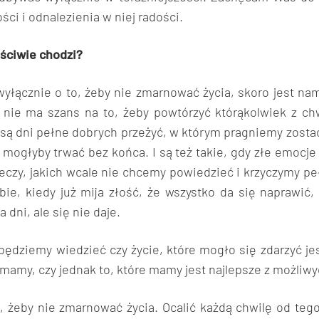
ści i odnalezienia w niej radości.
aściwie chodzi?
yłącznie o to, żeby nie zmarnować życia, skoro jest na
i nie ma szans na to, żeby powtórzyć którąkolwiek z chw
są dni pełne dobrych przeżyć, w którym pragniemy zosta
 mogłyby trwać bez końca. I są też takie, gdy złe emocje 
czy, jakich wcale nie chcemy powiedzieć i krzyczymy peł
ie, kiedy już mija złość, że wszystko da się naprawić,
 dni, ale się nie daje.
 będziemy wiedzieć czy życie, które mogło się zdarzyć je
 mamy, czy jednak to, które mamy jest najlepsze z możliw
, żeby nie zmarnować życia. Ocalić każdą chwilę od teg