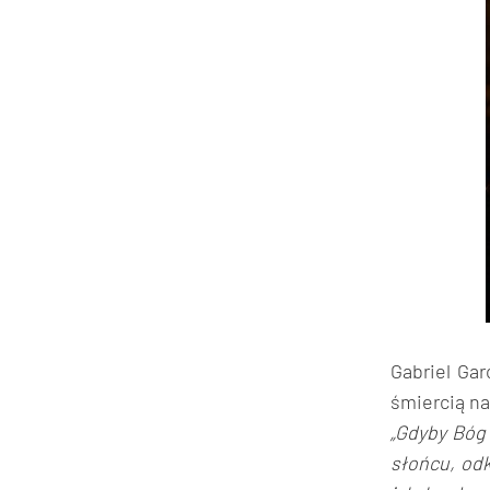
Gabriel Ga
śmiercią na
„Gdyby Bóg 
słońcu, odk