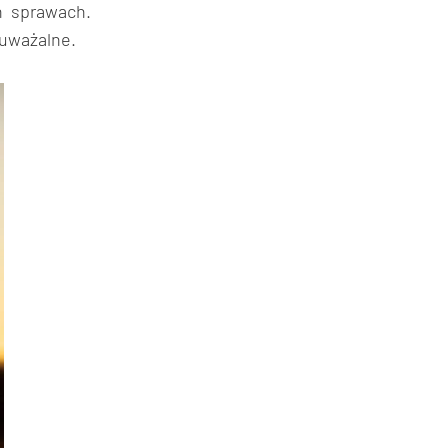
h sprawach.
auważalne.