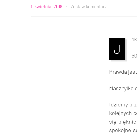
9 kwietnia, 2018
Zostaw komentarz
ak
J
50
Prawda jest
Masz tylko 
Idziemy pr
kolejnych c
się piękni
spokojne s