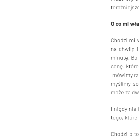
teraźniejszo
O co mi wł
Chodzi mi w
na chwilę 
minutę. Bo 
cenę. które
mówimy rze
myślimy sob
może za dwa
I nigdy nie
tego, które
Chodzi o to