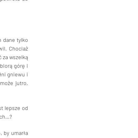
m dane tylko
il. Chociaż
ć za wszelką
biorą górę i
ni gniewu i
 może jutro,
st lepsze od
ych…?
o, by umarła