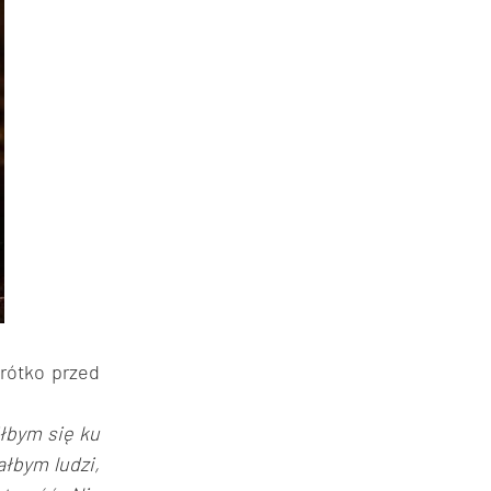
rótko przed
iłbym się ku
ałbym ludzi,