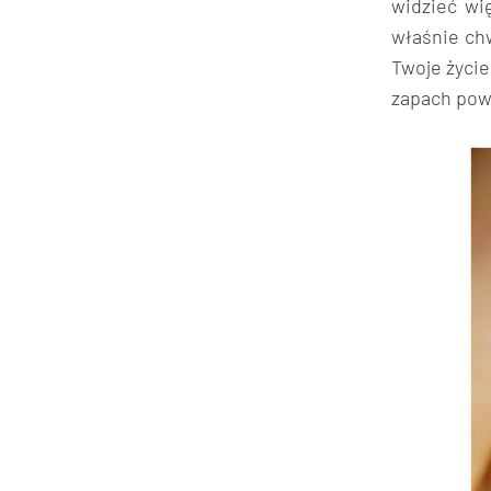
widzieć wi
właśnie chw
Twoje życie
zapach powi