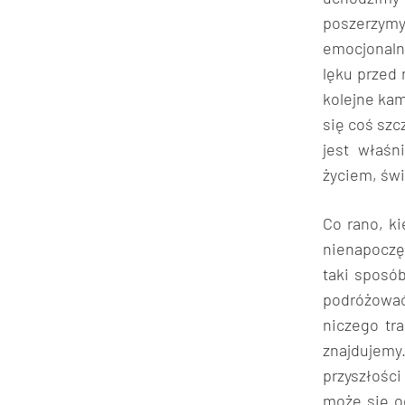
poszerzym
emocjonaln
lęku przed 
kolejne kam
się coś szc
jest właśn
życiem, św
Co rano, k
nienapoczę
taki sposó
podróżowa
niczego tra
znajdujemy
przyszłośc
może się o