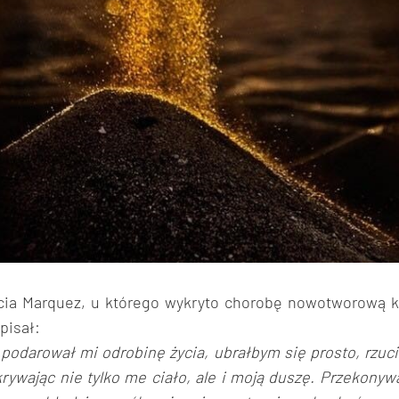
rcia Marquez, u którego wykryto chorobę nowotworową k
pisał:
podarował mi odrobinę życia, ubrałbym się prosto, rzuc
rywając nie tylko me ciało, ale i moją duszę. Przekonyw